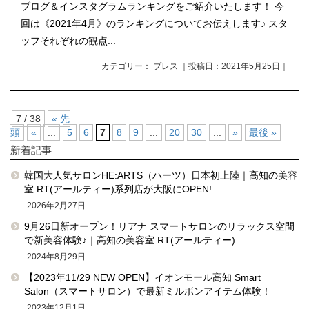
ブログ＆インスタグラムランキングをご紹介いたします！ 今
回は《2021年4月》のランキングについてお伝えします♪ スタ
ッフそれぞれの観点...
カテゴリー： プレス ｜投稿日：2021年5月25日｜
7 / 38
« 先
頭
«
...
5
6
7
8
9
...
20
30
...
»
最後 »
新着記事
韓国大人気サロンHE:ARTS（ハーツ）日本初上陸｜高知の美容
室 RT(アールティー)系列店が大阪にOPEN!
2026年2月27日
9月26日新オープン！リアナ スマートサロンのリラックス空間
で新美容体験♪｜高知の美容室 RT(アールティー)
2024年8月29日
【2023年11/29 NEW OPEN】イオンモール高知 Smart
Salon（スマートサロン）で最新ミルボンアイテム体験！
2023年12月1日